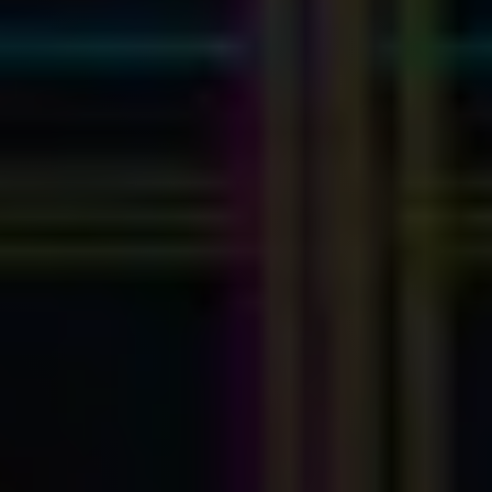
Myhsbcad