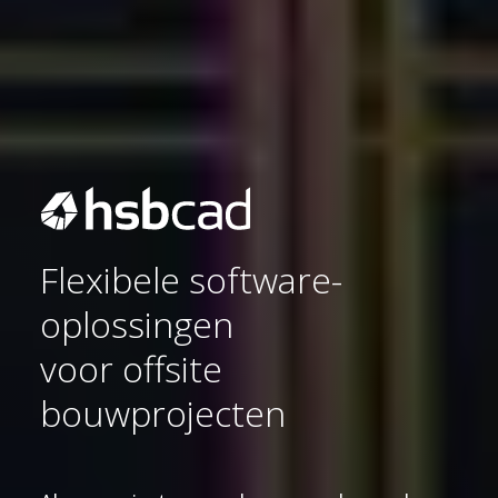
Flexibele software-
oplossingen
voor offsite
bouwprojecten
Duurzaamheid 🌿