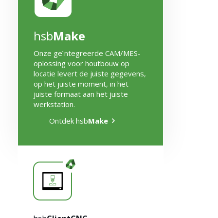
hsb
Make
Onze geïntegreerde CAM/MES-
oplossing voor houtbouw op
locatie levert de juiste gegevens,
op het juiste moment, in het
juiste formaat aan het juiste
werkstation.
Ontdek hsb
Make
Extra informatie