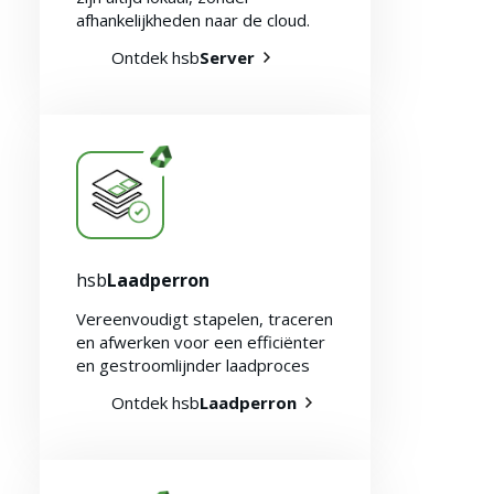
afhankelijkheden naar de cloud.
Ontdek hsb
Server
hsb
Laadperron
Duurzaamheid 🌿
Vereenvoudigt stapelen, traceren
en afwerken voor een efficiënter
en gestroomlijnder laadproces
Ontdek hsb
Laadperron