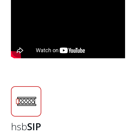
Startpagina
hsb
SIP